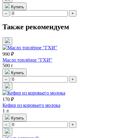
Купить
–
+
Также рекомендуем
990 ₽
Масло топлёное "ГХИ"
500 г
Купить
–
+
170 ₽
Кефир из коровьего молока
1 л
Купить
–
+