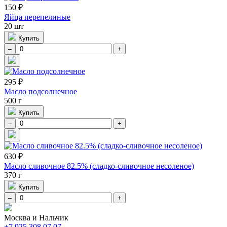
150 ₽
Яйца перепелиные
20 шт
Купить
–
+
295 ₽
Масло подсолнечное
500 г
Купить
–
+
630 ₽
Масло сливочное 82.5% (сладко-сливочное несоленое)
370 г
Купить
–
+
Москва и Нальчик
+7 925 308 07 07