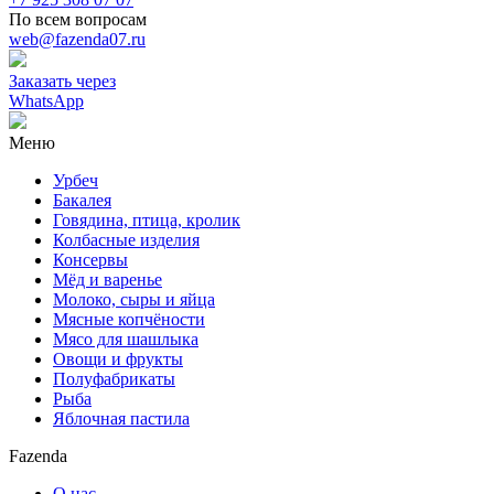
По всем вопросам
web@fazenda07.ru
Заказать через
WhatsApp
Меню
Урбеч
Бакалея
Говядина, птица, кролик
Колбасные изделия
Консервы
Мёд и варенье
Молоко, сыры и яйца
Мясные копчёности
Мясо для шашлыка
Овощи и фрукты
Полуфабрикаты
Рыба
Яблочная пастила
Fazenda
О нас