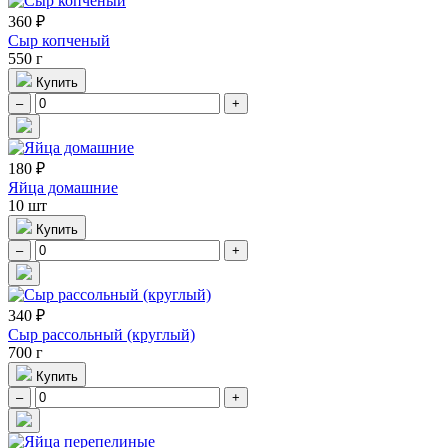
360 ₽
Сыр копченый
550 г
Купить
–
+
180 ₽
Яйца домашние
10 шт
Купить
–
+
340 ₽
Сыр рассольный (круглый)
700 г
Купить
–
+